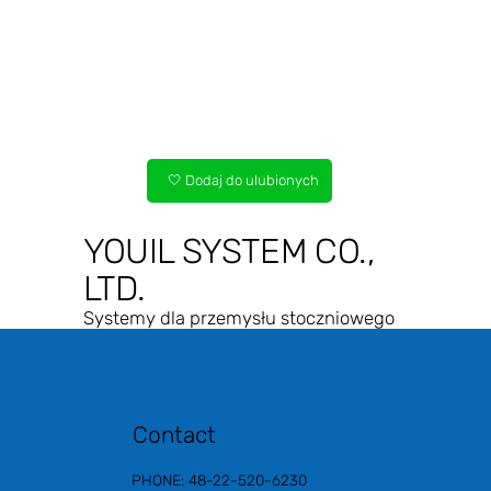
🤍 Dodaj do ulubionych
YOUIL SYSTEM CO.,
LTD.
Systemy dla przemysłu stoczniowego
Contact
PHONE: 48-22-520-6230