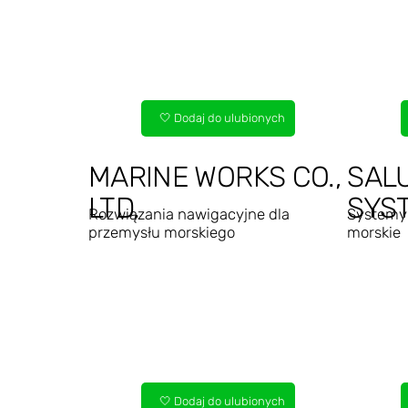
🤍 Dodaj do ulubionych
MARINE WORKS CO.,
SAL
LTD.
SYST
Rozwiązania nawigacyjne dla
Systemy
przemysłu morskiego
morskie
🤍 Dodaj do ulubionych