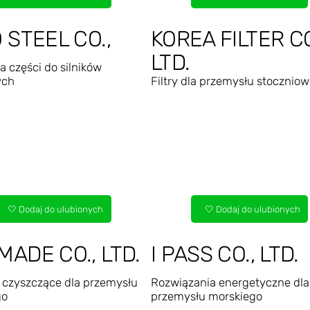
 STEEL CO.,
KOREA FILTER CO
LTD.
a części do silników
ych
Filtry dla przemysłu stocznio
🤍 Dodaj do ulubionych
🤍 Dodaj do ulubionych
ADE CO., LTD.
I PASS CO., LTD.
czyszczące dla przemysłu
Rozwiązania energetyczne dla
go
przemysłu morskiego