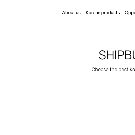
About us
Korean products
Oppo
SHIPB
Choose the best Ko