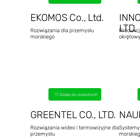
EKOMOS Co., Ltd.
INNO
LTD.
Rozwiązania dla przemysłu
Produkcj
morskiego
okrętow
🤍 Dodaj do ulubionych
GREENTEL CO., LTD.
NAUM
Rozwiązania wideo i termowizyjne dla
Systemy 
przemysłu
morskie