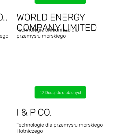
.,
WORLD ENERGY
COMPANY LIMITED
Technologie chłodnicze dla
wego
przemysłu morskiego
🤍 Dodaj do ulubionych
I & P CO.
Technologie dla przemysłu morskiego
i lotniczego