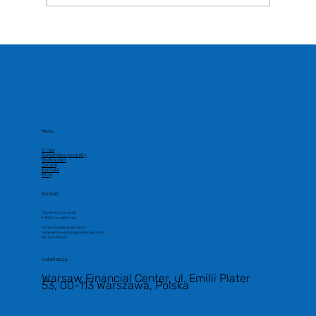
***K-BEAUTY EXPO KOREA 2025***
Menu
O nas
Koreańskie produkty
Możliwości
Zacznij
Kontakt
Blog
Kontakt
TEL: 48-22-520-6230
E-MAIL: biuro@kotra.pl
KOTRA Korea Business Center
Sekcja Handlowa Ambasady Republiki Korei
NIP: 5272193613
Lokalizacja
Warsaw Financial Center, ul. Emilii Plater
53, 00-113 Warszawa, Polska