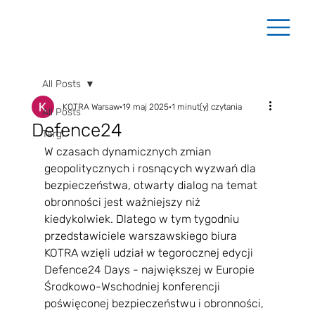
All Posts
KOTRA Warsaw
19 maj 2025
1 minut(y) czytania
All Posts
Defence24
Targi
W czasach dynamicznych zmian 
geopolitycznych i rosnących wyzwań dla 
bezpieczeństwa, otwarty dialog na temat 
obronności jest ważniejszy niż 
kiedykolwiek. Dlatego w tym tygodniu 
przedstawiciele warszawskiego biura 
KOTRA wzięli udział w tegorocznej edycji 
Defence24 Days - największej w Europie 
Środkowo-Wschodniej konferencji 
poświęconej bezpieczeństwu i obronności, 